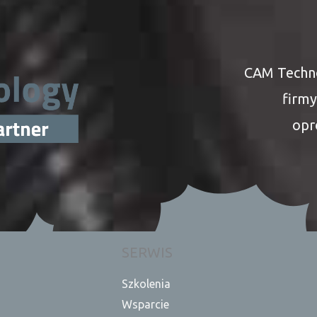
CAM Techno
firm
opr
SERWIS
Szkolenia
Wsparcie