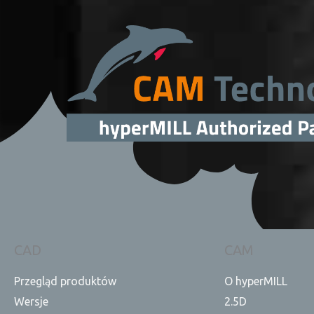
CAD
CAM
Przegląd produktów
O hyperMILL
Wersje
2.5D