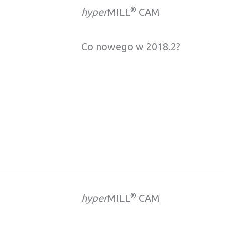
®
hyper
MILL
CAM
Co nowego w 2018.2?
®
hyper
MILL
CAM