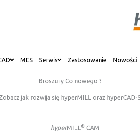
CAD
MES
Serwis
Zastosowanie
Nowości
Broszury Co nowego ?
Zobacz jak rozwija się hyperMILL oraz hyperCAD-
®
hyper
MILL
CAM