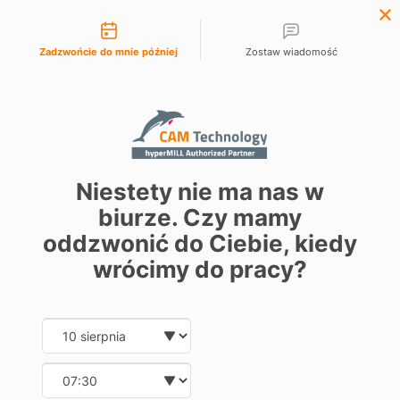
Możliwości kontaktu
Skip
to
Zadzwońcie do mnie później
Zostaw wiadomość
content
Niestety nie ma nas w
biurze. Czy mamy
oddzwonić do Ciebie, kiedy
wrócimy do pracy?
Tube: Proste
Date and time slection for sch
Wybierz datę
programowanie mocno
Wybierz godzinę
podciętych geometrii