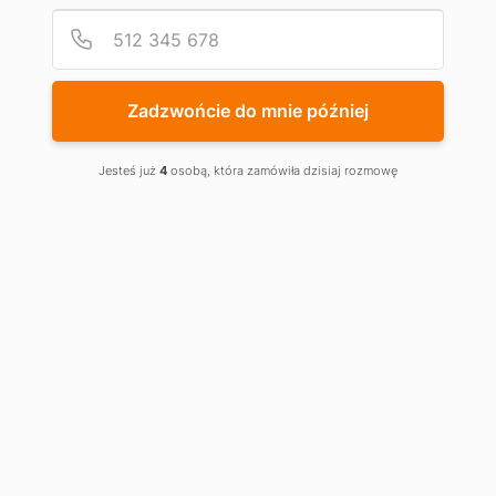
Podaj
Numer
Zadzwońcie do mnie później
Jesteś już
4
osobą, która zamówiła dzisiaj rozmowę
Pakiet Tube